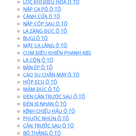
LỌC KHÍ ĐIỀU HÒA Ô TÔ
NẮP CA PÔ Ô TÔ
CÁNH CỬA Ô TÔ
NẮP CỐP SAU Ô TÔ
LA ZĂNG ĐÚC Ô TÔ
BUGI Ô TÔ
MẶT CA LĂNG Ô TÔ
CỤM ĐIỀU KHIỂN PHANH ABS
LÁ CÔN Ô TÔ
BÀN ÉP Ô TÔ
CAO SU CHÂN MÁY Ô TÔ
HỘP ECU Ô TÔ
MÂM ĐÚC Ô TÔ
ĐÈN CẢN TRƯỚC SAU Ô TÔ
ĐÈN XI NHAN Ô TÔ
KÍNH CHIẾU HẬU Ô TÔ
PHUỘC NHÚN Ô TÔ
CẢN TRƯỚC SAU Ô TÔ
BỐ THẮNG Ô TÔ