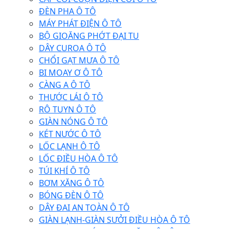
ĐÈN PHA Ô TÔ
MÁY PHÁT ĐIỆN Ô TÔ
BỘ GIOĂNG PHỚT ĐẠI TU
DÂY CUROA Ô TÔ
CHỔI GẠT MƯA Ô TÔ
BI MOAY Ơ Ô TÔ
CÀNG A Ô TÔ
THƯỚC LÁI Ô TÔ
RÔ TUYN Ô TÔ
GIÀN NÓNG Ô TÔ
KÉT NƯỚC Ô TÔ
LỐC LẠNH Ô TÔ
LỐC ĐIỀU HÒA Ô TÔ
TÚI KHÍ Ô TÔ
BƠM XĂNG Ô TÔ
BÓNG ĐÈN Ô TÔ
DÂY ĐAI AN TOÀN Ô TÔ
GIÀN LẠNH-GIÀN SƯỞI ĐIỀU HÒA Ô TÔ