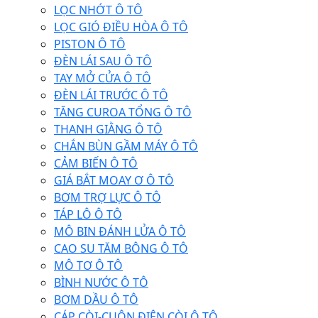
LỌC NHỚT Ô TÔ
LỌC GIÓ ĐIỀU HÒA Ô TÔ
PISTON Ô TÔ
ĐÈN LÁI SAU Ô TÔ
TAY MỞ CỬA Ô TÔ
ĐÈN LÁI TRƯỚC Ô TÔ
TĂNG CUROA TỔNG Ô TÔ
THANH GIẰNG Ô TÔ
CHẮN BÙN GẦM MÁY Ô TÔ
CẢM BIẾN Ô TÔ
GIÁ BẮT MOAY Ơ Ô TÔ
BƠM TRỢ LỰC Ô TÔ
TÁP LÔ Ô TÔ
MÔ BIN ĐÁNH LỬA Ô TÔ
CAO SU TĂM BÔNG Ô TÔ
MÔ TƠ Ô TÔ
BÌNH NƯỚC Ô TÔ
BƠM DẦU Ô TÔ
CÁP CÒI-CUỘN ĐIỆN CÒI Ô TÔ