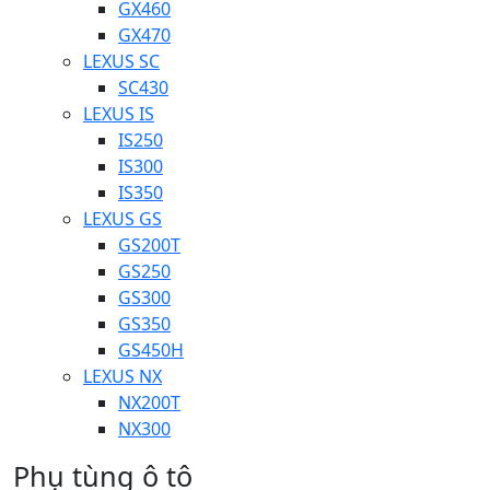
GX460
GX470
LEXUS SC
SC430
LEXUS IS
IS250
IS300
IS350
LEXUS GS
GS200T
GS250
GS300
GS350
GS450H
LEXUS NX
NX200T
NX300
Phụ tùng ô tô