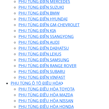
PHỤ TÙNG ĐIỆN MERCEDES
PHỤ TÙNG ĐIỆN SUZUKI
PHỤ TÙNG ĐIỆN BMW
PHỤ TÙNG ĐIỆN HYUNDAI
PHỤ TÙNG ĐIỆN GM-CHEVROLET
PHỤ TÙNG ĐIỆN KIA
PHỤ TÙNG ĐIỆN SSANGYONG
PHỤ TÙNG ĐIỆN AUDI
PHỤ TÙNG ĐIỆN DAIHATSU
PHỤ TÙNG ĐIỆN LEXUS
PHỤ TÙNG ĐIỆN SAMSUNG
PHỤ TÙNG ĐIỆN RANGE ROVER
PHỤ TÙNG ĐIỆN SUBARU
PHỤ TÙNG ĐIỆN VINFAST
PHỤ TÙNG Ô TÔ ĐIỀU HÒA
PHỤ TÙNG ĐIỀU HÒA TOYOTA
PHỤ TÙNG ĐIỀU HÒA MAZDA
PHỤ TÙNG ĐIỀU HÒA NISSAN
PHỤ TÙNG ĐIỀU HÒA HONDA