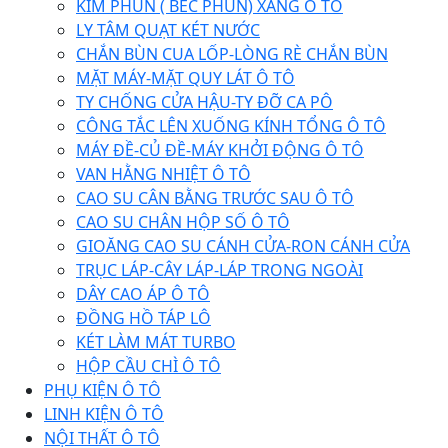
KIM PHUN ( BÉC PHUN) XĂNG Ô TÔ
LY TÂM QUẠT KÉT NƯỚC
CHẮN BÙN CUA LỐP-LÒNG RÈ CHẮN BÙN
MẶT MÁY-MẶT QUY LÁT Ô TÔ
TY CHỐNG CỬA HẬU-TY ĐỠ CA PÔ
CÔNG TẮC LÊN XUỐNG KÍNH TỔNG Ô TÔ
MÁY ĐỀ-CỦ ĐỀ-MÁY KHỞI ĐỘNG Ô TÔ
VAN HẰNG NHIỆT Ô TÔ
CAO SU CÂN BẰNG TRƯỚC SAU Ô TÔ
CAO SU CHÂN HỘP SỐ Ô TÔ
GIOĂNG CAO SU CÁNH CỬA-RON CÁNH CỬA
TRỤC LÁP-CÂY LÁP-LÁP TRONG NGOÀI
DÂY CAO ÁP Ô TÔ
ĐỒNG HỒ TÁP LÔ
KÉT LÀM MÁT TURBO
HỘP CẦU CHÌ Ô TÔ
PHỤ KIỆN Ô TÔ
LINH KIỆN Ô TÔ
NỘI THẤT Ô TÔ