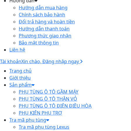
Hướng dẫn
Hướng dẫn mua hàng
Chính sách bảo hành
Đổi trả hàng và hoàn tiền
Hướng dẫn thanh toán
Phương thức giao nhận
Bảo mật thông tin
Liên hệ
Tài khoản
Xin chào, Đăng nhập ngay
Trang chủ
Giới thiệu
Sản phẩm
PHỤ TÙNG Ô TÔ GẦM MÁY
PHỤ TÙNG Ô TÔ THÂN VỎ
PHỤ TÙNG Ô TÔ ĐIỆN ĐIỀU HÒA
PHỤ KIỆN PHỤ TRỢ
Tra mã phụ tùng
Tra mã phụ tùng Lexus