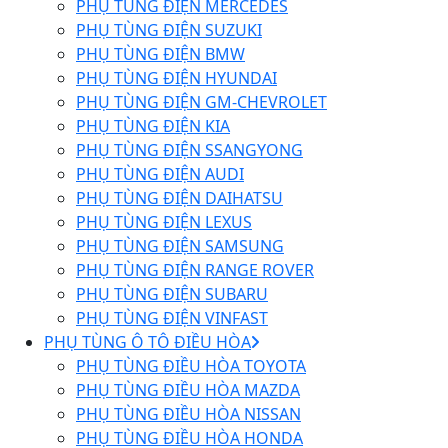
PHỤ TÙNG ĐIỆN MERCEDES
PHỤ TÙNG ĐIỆN SUZUKI
PHỤ TÙNG ĐIỆN BMW
PHỤ TÙNG ĐIỆN HYUNDAI
PHỤ TÙNG ĐIỆN GM-CHEVROLET
PHỤ TÙNG ĐIỆN KIA
PHỤ TÙNG ĐIỆN SSANGYONG
PHỤ TÙNG ĐIỆN AUDI
PHỤ TÙNG ĐIỆN DAIHATSU
PHỤ TÙNG ĐIỆN LEXUS
PHỤ TÙNG ĐIỆN SAMSUNG
PHỤ TÙNG ĐIỆN RANGE ROVER
PHỤ TÙNG ĐIỆN SUBARU
PHỤ TÙNG ĐIỆN VINFAST
PHỤ TÙNG Ô TÔ ĐIỀU HÒA
PHỤ TÙNG ĐIỀU HÒA TOYOTA
PHỤ TÙNG ĐIỀU HÒA MAZDA
PHỤ TÙNG ĐIỀU HÒA NISSAN
PHỤ TÙNG ĐIỀU HÒA HONDA