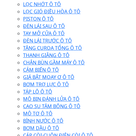
LỌC NHỚT Ô TÔ
LỌC GIÓ ĐIỀU HÒA Ô TÔ
PISTON Ô TÔ
ĐÈN LÁI SAU Ô TÔ
TAY MỞ CỬA Ô TÔ
ĐÈN LÁI TRƯỚC Ô TÔ
TĂNG CUROA TỔNG Ô TÔ
THANH GIẰNG Ô TÔ
CHẮN BÙN GẦM MÁY Ô TÔ
CẢM BIẾN Ô TÔ
GIÁ BẮT MOAY Ơ Ô TÔ
BƠM TRỢ LỰC Ô TÔ
TÁP LÔ Ô TÔ
MÔ BIN ĐÁNH LỬA Ô TÔ
CAO SU TĂM BÔNG Ô TÔ
MÔ TƠ Ô TÔ
BÌNH NƯỚC Ô TÔ
BƠM DẦU Ô TÔ
CÁP CÒI-CUỘN ĐIỆN CÒI Ô TÔ