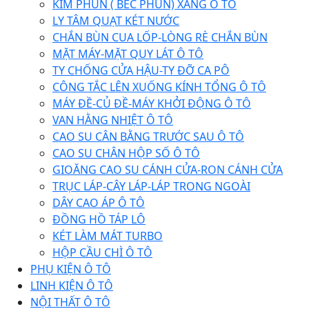
KIM PHUN ( BÉC PHUN) XĂNG Ô TÔ
LY TÂM QUẠT KÉT NƯỚC
CHẮN BÙN CUA LỐP-LÒNG RÈ CHẮN BÙN
MẶT MÁY-MẶT QUY LÁT Ô TÔ
TY CHỐNG CỬA HẬU-TY ĐỠ CA PÔ
CÔNG TẮC LÊN XUỐNG KÍNH TỔNG Ô TÔ
MÁY ĐỀ-CỦ ĐỀ-MÁY KHỞI ĐỘNG Ô TÔ
VAN HẰNG NHIỆT Ô TÔ
CAO SU CÂN BẰNG TRƯỚC SAU Ô TÔ
CAO SU CHÂN HỘP SỐ Ô TÔ
GIOĂNG CAO SU CÁNH CỬA-RON CÁNH CỬA
TRỤC LÁP-CÂY LÁP-LÁP TRONG NGOÀI
DÂY CAO ÁP Ô TÔ
ĐỒNG HỒ TÁP LÔ
KÉT LÀM MÁT TURBO
HỘP CẦU CHÌ Ô TÔ
PHỤ KIỆN Ô TÔ
LINH KIỆN Ô TÔ
NỘI THẤT Ô TÔ