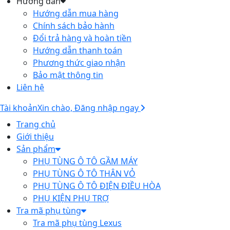
Hướng dẫn
Hướng dẫn mua hàng
Chính sách bảo hành
Đổi trả hàng và hoàn tiền
Hướng dẫn thanh toán
Phương thức giao nhận
Bảo mật thông tin
Liên hệ
Tài khoản
Xin chào, Đăng nhập ngay
Trang chủ
Giới thiệu
Sản phẩm
PHỤ TÙNG Ô TÔ GẦM MÁY
PHỤ TÙNG Ô TÔ THÂN VỎ
PHỤ TÙNG Ô TÔ ĐIỆN ĐIỀU HÒA
PHỤ KIỆN PHỤ TRỢ
Tra mã phụ tùng
Tra mã phụ tùng Lexus