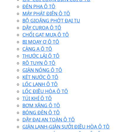
ĐÈN PHA Ô TÔ
MÁY PHÁT ĐIỆN Ô TÔ
BỘ GIOĂNG PHỚT ĐẠI TU
DÂY CUROA Ô TÔ
CHỔI GẠT MƯA Ô TÔ
BI MOAY Ơ Ô TÔ
CÀNG A Ô TÔ
THƯỚC LÁI Ô TÔ
RÔ TUYN Ô TÔ
GIÀN NÓNG Ô TÔ
KÉT NƯỚC Ô TÔ
LỐC LẠNH Ô TÔ
LỐC ĐIỀU HÒA Ô TÔ
TÚI KHÍ Ô TÔ
BƠM XĂNG Ô TÔ
BÓNG ĐÈN Ô TÔ
DÂY ĐAI AN TOÀN Ô TÔ
GIÀN LẠNH-GIÀN SƯỞI ĐIỀU HÒA Ô TÔ