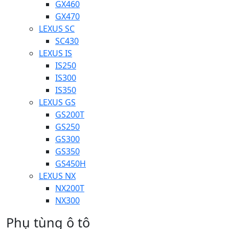
GX460
GX470
LEXUS SC
SC430
LEXUS IS
IS250
IS300
IS350
LEXUS GS
GS200T
GS250
GS300
GS350
GS450H
LEXUS NX
NX200T
NX300
Phụ tùng ô tô