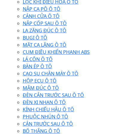
LỌC KHÍ ĐIỀU HÒA Ô TÔ
NẮP CA PÔ Ô TÔ
CÁNH CỬA Ô TÔ
NẮP CỐP SAU Ô TÔ
LA ZĂNG ĐÚC Ô TÔ
BUGI Ô TÔ
MẶT CA LĂNG Ô TÔ
CỤM ĐIỀU KHIỂN PHANH ABS
LÁ CÔN Ô TÔ
BÀN ÉP Ô TÔ
CAO SU CHÂN MÁY Ô TÔ
HỘP ECU Ô TÔ
MÂM ĐÚC Ô TÔ
ĐÈN CẢN TRƯỚC SAU Ô TÔ
ĐÈN XI NHAN Ô TÔ
KÍNH CHIẾU HẬU Ô TÔ
PHUỘC NHÚN Ô TÔ
CẢN TRƯỚC SAU Ô TÔ
BỐ THẮNG Ô TÔ