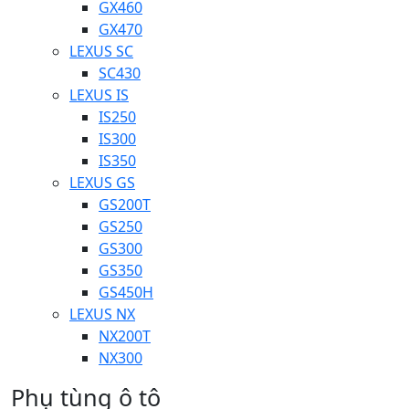
GX460
GX470
LEXUS SC
SC430
LEXUS IS
IS250
IS300
IS350
LEXUS GS
GS200T
GS250
GS300
GS350
GS450H
LEXUS NX
NX200T
NX300
Phụ tùng ô tô