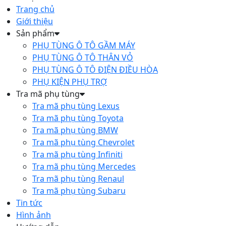
Trang chủ
Giới thiệu
Sản phẩm
PHỤ TÙNG Ô TÔ GẦM MÁY
PHỤ TÙNG Ô TÔ THÂN VỎ
PHỤ TÙNG Ô TÔ ĐIỆN ĐIỀU HÒA
PHỤ KIỆN PHỤ TRỢ
Tra mã phụ tùng
Tra mã phụ tùng Lexus
Tra mã phụ tùng Toyota
Tra mã phụ tùng BMW
Tra mã phụ tùng Chevrolet
Tra mã phụ tùng Infiniti
Tra mã phụ tùng Mercedes
Tra mã phụ tùng Renaul
Tra mã phụ tùng Subaru
Tin tức
Hình ảnh