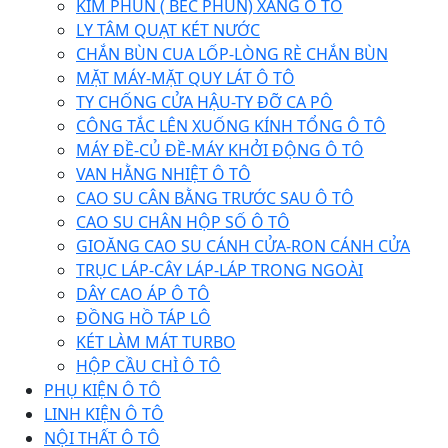
KIM PHUN ( BÉC PHUN) XĂNG Ô TÔ
LY TÂM QUẠT KÉT NƯỚC
CHẮN BÙN CUA LỐP-LÒNG RÈ CHẮN BÙN
MẶT MÁY-MẶT QUY LÁT Ô TÔ
TY CHỐNG CỬA HẬU-TY ĐỠ CA PÔ
CÔNG TẮC LÊN XUỐNG KÍNH TỔNG Ô TÔ
MÁY ĐỀ-CỦ ĐỀ-MÁY KHỞI ĐỘNG Ô TÔ
VAN HẰNG NHIỆT Ô TÔ
CAO SU CÂN BẰNG TRƯỚC SAU Ô TÔ
CAO SU CHÂN HỘP SỐ Ô TÔ
GIOĂNG CAO SU CÁNH CỬA-RON CÁNH CỬA
TRỤC LÁP-CÂY LÁP-LÁP TRONG NGOÀI
DÂY CAO ÁP Ô TÔ
ĐỒNG HỒ TÁP LÔ
KÉT LÀM MÁT TURBO
HỘP CẦU CHÌ Ô TÔ
PHỤ KIỆN Ô TÔ
LINH KIỆN Ô TÔ
NỘI THẤT Ô TÔ