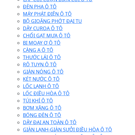
ĐÈN PHA Ô TÔ
MÁY PHÁT ĐIỆN Ô TÔ
BỘ GIOĂNG PHỚT ĐẠI TU
DÂY CUROA Ô TÔ
CHỔI GẠT MƯA Ô TÔ
BI MOAY Ơ Ô TÔ
CÀNG A Ô TÔ
THƯỚC LÁI Ô TÔ
RÔ TUYN Ô TÔ
GIÀN NÓNG Ô TÔ
KÉT NƯỚC Ô TÔ
LỐC LẠNH Ô TÔ
LỐC ĐIỀU HÒA Ô TÔ
TÚI KHÍ Ô TÔ
BƠM XĂNG Ô TÔ
BÓNG ĐÈN Ô TÔ
DÂY ĐAI AN TOÀN Ô TÔ
GIÀN LẠNH-GIÀN SƯỞI ĐIỀU HÒA Ô TÔ