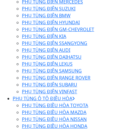
PHỤ TÙNG ĐIỆN MERCEDES
PHỤ TÙNG ĐIỆN SUZUKI
PHỤ TÙNG ĐIỆN BMW
PHỤ TÙNG ĐIỆN HYUNDAI
PHỤ TÙNG ĐIỆN GM-CHEVROLET
PHỤ TÙNG ĐIỆN KIA
PHỤ TÙNG ĐIỆN SSANGYONG
PHỤ TÙNG ĐIỆN AUDI
PHỤ TÙNG ĐIỆN DAIHATSU
PHỤ TÙNG ĐIỆN LEXUS
PHỤ TÙNG ĐIỆN SAMSUNG
PHỤ TÙNG ĐIỆN RANGE ROVER
PHỤ TÙNG ĐIỆN SUBARU
PHỤ TÙNG ĐIỆN VINFAST
PHỤ TÙNG Ô TÔ ĐIỀU HÒA
PHỤ TÙNG ĐIỀU HÒA TOYOTA
PHỤ TÙNG ĐIỀU HÒA MAZDA
PHỤ TÙNG ĐIỀU HÒA NISSAN
PHỤ TÙNG ĐIỀU HÒA HONDA