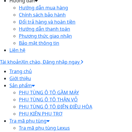
Hướng dẫn
Hướng dẫn mua hàng
Chính sách bảo hành
Đổi trả hàng và hoàn tiền
Hướng dẫn thanh toán
Phương thức giao nhận
Bảo mật thông tin
Liên hệ
Tài khoản
Xin chào, Đăng nhập ngay
Trang chủ
Giới thiệu
Sản phẩm
PHỤ TÙNG Ô TÔ GẦM MÁY
PHỤ TÙNG Ô TÔ THÂN VỎ
PHỤ TÙNG Ô TÔ ĐIỆN ĐIỀU HÒA
PHỤ KIỆN PHỤ TRỢ
Tra mã phụ tùng
Tra mã phụ tùng Lexus