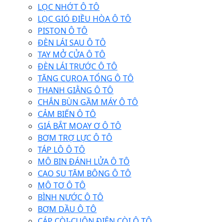
LỌC NHỚT Ô TÔ
LỌC GIÓ ĐIỀU HÒA Ô TÔ
PISTON Ô TÔ
ĐÈN LÁI SAU Ô TÔ
TAY MỞ CỬA Ô TÔ
ĐÈN LÁI TRƯỚC Ô TÔ
TĂNG CUROA TỔNG Ô TÔ
THANH GIẰNG Ô TÔ
CHẮN BÙN GẦM MÁY Ô TÔ
CẢM BIẾN Ô TÔ
GIÁ BẮT MOAY Ơ Ô TÔ
BƠM TRỢ LỰC Ô TÔ
TÁP LÔ Ô TÔ
MÔ BIN ĐÁNH LỬA Ô TÔ
CAO SU TĂM BÔNG Ô TÔ
MÔ TƠ Ô TÔ
BÌNH NƯỚC Ô TÔ
BƠM DẦU Ô TÔ
CÁP CÒI-CUỘN ĐIỆN CÒI Ô TÔ