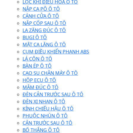
LỌC KHÍ ĐIỀU HÒA Ô TÔ
NẮP CA PÔ Ô TÔ
CÁNH CỬA Ô TÔ
NẮP CỐP SAU Ô TÔ
LA ZĂNG ĐÚC Ô TÔ
BUGI Ô TÔ
MẶT CA LĂNG Ô TÔ
CỤM ĐIỀU KHIỂN PHANH ABS
LÁ CÔN Ô TÔ
BÀN ÉP Ô TÔ
CAO SU CHÂN MÁY Ô TÔ
HỘP ECU Ô TÔ
MÂM ĐÚC Ô TÔ
ĐÈN CẢN TRƯỚC SAU Ô TÔ
ĐÈN XI NHAN Ô TÔ
KÍNH CHIẾU HẬU Ô TÔ
PHUỘC NHÚN Ô TÔ
CẢN TRƯỚC SAU Ô TÔ
BỐ THẮNG Ô TÔ