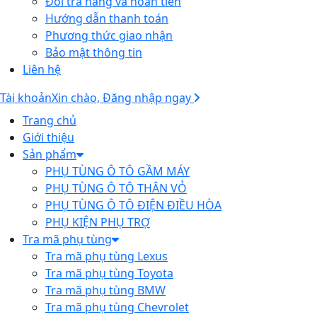
Đổi trả hàng và hoàn tiền
Hướng dẫn thanh toán
Phương thức giao nhận
Bảo mật thông tin
Liên hệ
Tài khoản
Xin chào, Đăng nhập ngay
Trang chủ
Giới thiệu
Sản phẩm
PHỤ TÙNG Ô TÔ GẦM MÁY
PHỤ TÙNG Ô TÔ THÂN VỎ
PHỤ TÙNG Ô TÔ ĐIỆN ĐIỀU HÒA
PHỤ KIỆN PHỤ TRỢ
Tra mã phụ tùng
Tra mã phụ tùng Lexus
Tra mã phụ tùng Toyota
Tra mã phụ tùng BMW
Tra mã phụ tùng Chevrolet