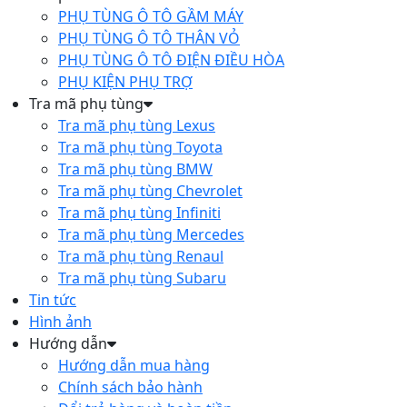
PHỤ TÙNG Ô TÔ GẦM MÁY
PHỤ TÙNG Ô TÔ THÂN VỎ
PHỤ TÙNG Ô TÔ ĐIỆN ĐIỀU HÒA
PHỤ KIỆN PHỤ TRỢ
Tra mã phụ tùng
Tra mã phụ tùng Lexus
Tra mã phụ tùng Toyota
Tra mã phụ tùng BMW
Tra mã phụ tùng Chevrolet
Tra mã phụ tùng Infiniti
Tra mã phụ tùng Mercedes
Tra mã phụ tùng Renaul
Tra mã phụ tùng Subaru
Tin tức
Hình ảnh
Hướng dẫn
Hướng dẫn mua hàng
Chính sách bảo hành