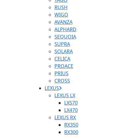
YAGO
RUSH
WIGO
AVANZA
ALPHARD
SEQUOIA
SUPRA
SOLARA
CELICA
PROACE
PRIUS
CROSS
LEXUS
LEXUS LX
LX570
LX470
LEXUS RX
RX350
RX300