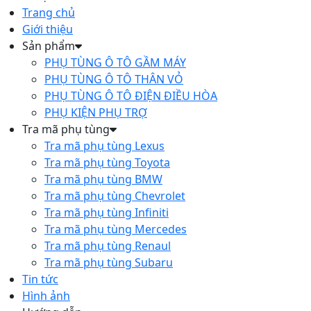
Trang chủ
Giới thiệu
Sản phẩm
PHỤ TÙNG Ô TÔ GẦM MÁY
PHỤ TÙNG Ô TÔ THÂN VỎ
PHỤ TÙNG Ô TÔ ĐIỆN ĐIỀU HÒA
PHỤ KIỆN PHỤ TRỢ
Tra mã phụ tùng
Tra mã phụ tùng Lexus
Tra mã phụ tùng Toyota
Tra mã phụ tùng BMW
Tra mã phụ tùng Chevrolet
Tra mã phụ tùng Infiniti
Tra mã phụ tùng Mercedes
Tra mã phụ tùng Renaul
Tra mã phụ tùng Subaru
Tin tức
Hình ảnh