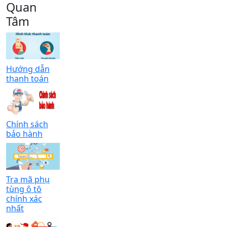
Quan
Tâm
Hướng dẫn
thanh toán
Chính sách
bảo hành
Tra mã phụ
tùng ô tô
chính xác
nhất