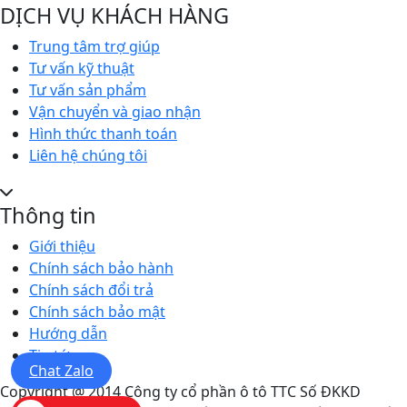
DỊCH VỤ KHÁCH HÀNG
Trung tâm trợ giúp
Tư vấn kỹ thuật
Tư vấn sản phẩm
Vận chuyển và giao nhận
Hình thức thanh toán
Liên hệ chúng tôi
Thông tin
Giới thiệu
Chính sách bảo hành
Chính sách đổi trả
Chính sách bảo mật
Hướng dẫn
Tin tức
Chat Zalo
Copyright @ 2014 Công ty cổ phần ô tô TTC Số ĐKKD