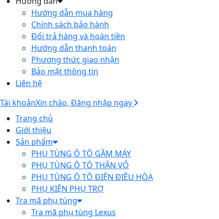
Hướng dẫn
Hướng dẫn mua hàng
Chính sách bảo hành
Đổi trả hàng và hoàn tiền
Hướng dẫn thanh toán
Phương thức giao nhận
Bảo mật thông tin
Liên hệ
Tài khoản
Xin chào, Đăng nhập ngay
Trang chủ
Giới thiệu
Sản phẩm
PHỤ TÙNG Ô TÔ GẦM MÁY
PHỤ TÙNG Ô TÔ THÂN VỎ
PHỤ TÙNG Ô TÔ ĐIỆN ĐIỀU HÒA
PHỤ KIỆN PHỤ TRỢ
Tra mã phụ tùng
Tra mã phụ tùng Lexus