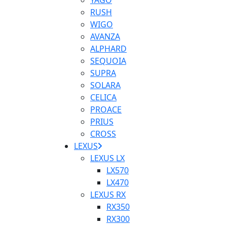
YAGO
RUSH
WIGO
AVANZA
ALPHARD
SEQUOIA
SUPRA
SOLARA
CELICA
PROACE
PRIUS
CROSS
LEXUS
LEXUS LX
LX570
LX470
LEXUS RX
RX350
RX300