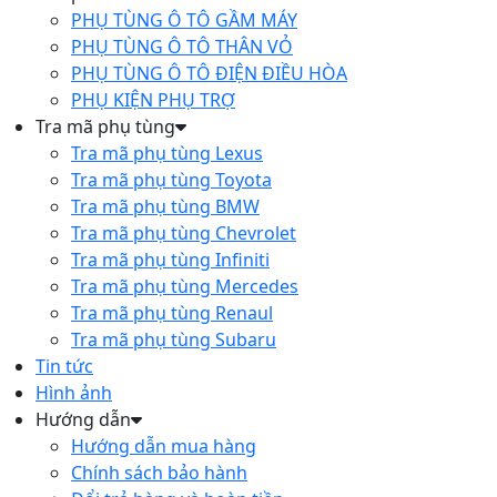
PHỤ TÙNG Ô TÔ GẦM MÁY
PHỤ TÙNG Ô TÔ THÂN VỎ
PHỤ TÙNG Ô TÔ ĐIỆN ĐIỀU HÒA
PHỤ KIỆN PHỤ TRỢ
Tra mã phụ tùng
Tra mã phụ tùng Lexus
Tra mã phụ tùng Toyota
Tra mã phụ tùng BMW
Tra mã phụ tùng Chevrolet
Tra mã phụ tùng Infiniti
Tra mã phụ tùng Mercedes
Tra mã phụ tùng Renaul
Tra mã phụ tùng Subaru
Tin tức
Hình ảnh
Hướng dẫn
Hướng dẫn mua hàng
Chính sách bảo hành