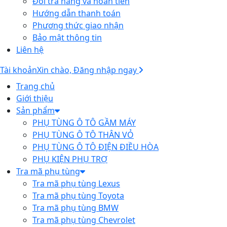
Đổi trả hàng và hoàn tiền
Hướng dẫn thanh toán
Phương thức giao nhận
Bảo mật thông tin
Liên hệ
Tài khoản
Xin chào, Đăng nhập ngay
Trang chủ
Giới thiệu
Sản phẩm
PHỤ TÙNG Ô TÔ GẦM MÁY
PHỤ TÙNG Ô TÔ THÂN VỎ
PHỤ TÙNG Ô TÔ ĐIỆN ĐIỀU HÒA
PHỤ KIỆN PHỤ TRỢ
Tra mã phụ tùng
Tra mã phụ tùng Lexus
Tra mã phụ tùng Toyota
Tra mã phụ tùng BMW
Tra mã phụ tùng Chevrolet