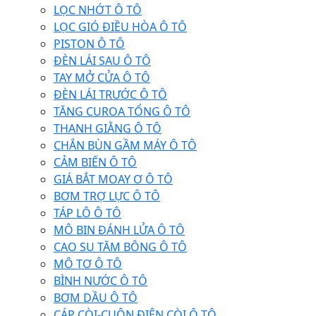
LỌC NHỚT Ô TÔ
LỌC GIÓ ĐIỀU HÒA Ô TÔ
PISTON Ô TÔ
ĐÈN LÁI SAU Ô TÔ
TAY MỞ CỬA Ô TÔ
ĐÈN LÁI TRƯỚC Ô TÔ
TĂNG CUROA TỔNG Ô TÔ
THANH GIẰNG Ô TÔ
CHẮN BÙN GẦM MÁY Ô TÔ
CẢM BIẾN Ô TÔ
GIÁ BẮT MOAY Ơ Ô TÔ
BƠM TRỢ LỰC Ô TÔ
TÁP LÔ Ô TÔ
MÔ BIN ĐÁNH LỬA Ô TÔ
CAO SU TĂM BÔNG Ô TÔ
MÔ TƠ Ô TÔ
BÌNH NƯỚC Ô TÔ
BƠM DẦU Ô TÔ
CÁP CÒI-CUỘN ĐIỆN CÒI Ô TÔ