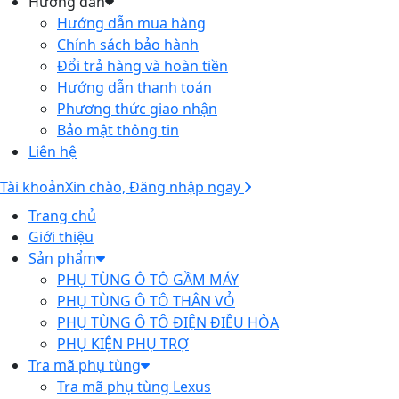
Hướng dẫn
Hướng dẫn mua hàng
Chính sách bảo hành
Đổi trả hàng và hoàn tiền
Hướng dẫn thanh toán
Phương thức giao nhận
Bảo mật thông tin
Liên hệ
Tài khoản
Xin chào, Đăng nhập ngay
Trang chủ
Giới thiệu
Sản phẩm
PHỤ TÙNG Ô TÔ GẦM MÁY
PHỤ TÙNG Ô TÔ THÂN VỎ
PHỤ TÙNG Ô TÔ ĐIỆN ĐIỀU HÒA
PHỤ KIỆN PHỤ TRỢ
Tra mã phụ tùng
Tra mã phụ tùng Lexus