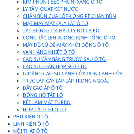
KIM PHUN ( BÉC PHUN) XĂNG Ô TÔ
LY TÂM QUẠT KÉT NƯỚC
CHẮN BÙN CUA LỐP-LÒNG RÈ CHẮN BÙN
MẶT MÁY-MẶT QUY LÁT Ô TÔ
TY CHỐNG CỬA HẬU-TY ĐỠ CA PÔ
CÔNG TẮC LÊN XUỐNG KÍNH TỔNG Ô TÔ
MÁY ĐỀ-CỦ ĐỀ-MÁY KHỞI ĐỘNG Ô TÔ
VAN HẰNG NHIỆT Ô TÔ
CAO SU CÂN BẰNG TRƯỚC SAU Ô TÔ
CAO SU CHÂN HỘP SỐ Ô TÔ
GIOĂNG CAO SU CÁNH CỬA-RON CÁNH CỬA
TRỤC LÁP-CÂY LÁP-LÁP TRONG NGOÀI
DÂY CAO ÁP Ô TÔ
ĐỒNG HỒ TÁP LÔ
KÉT LÀM MÁT TURBO
HỘP CẦU CHÌ Ô TÔ
PHỤ KIỆN Ô TÔ
LINH KIỆN Ô TÔ
NỘI THẤT Ô TÔ