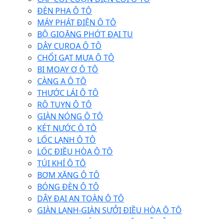
ĐÈN PHA Ô TÔ
MÁY PHÁT ĐIỆN Ô TÔ
BỘ GIOĂNG PHỚT ĐẠI TU
DÂY CUROA Ô TÔ
CHỔI GẠT MƯA Ô TÔ
BI MOAY Ơ Ô TÔ
CÀNG A Ô TÔ
THƯỚC LÁI Ô TÔ
RÔ TUYN Ô TÔ
GIÀN NÓNG Ô TÔ
KÉT NƯỚC Ô TÔ
LỐC LẠNH Ô TÔ
LỐC ĐIỀU HÒA Ô TÔ
TÚI KHÍ Ô TÔ
BƠM XĂNG Ô TÔ
BÓNG ĐÈN Ô TÔ
DÂY ĐAI AN TOÀN Ô TÔ
GIÀN LẠNH-GIÀN SƯỞI ĐIỀU HÒA Ô TÔ