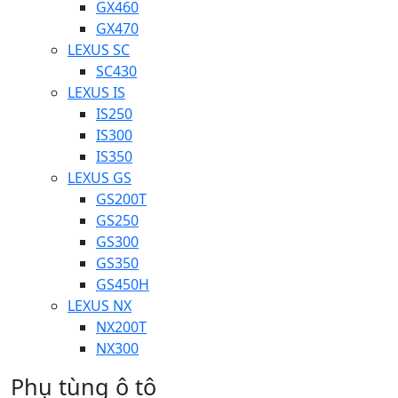
GX460
GX470
LEXUS SC
SC430
LEXUS IS
IS250
IS300
IS350
LEXUS GS
GS200T
GS250
GS300
GS350
GS450H
LEXUS NX
NX200T
NX300
Phụ tùng ô tô