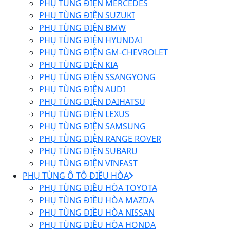
PHỤ TÙNG ĐIỆN MERCEDES
PHỤ TÙNG ĐIỆN SUZUKI
PHỤ TÙNG ĐIỆN BMW
PHỤ TÙNG ĐIỆN HYUNDAI
PHỤ TÙNG ĐIỆN GM-CHEVROLET
PHỤ TÙNG ĐIỆN KIA
PHỤ TÙNG ĐIỆN SSANGYONG
PHỤ TÙNG ĐIỆN AUDI
PHỤ TÙNG ĐIỆN DAIHATSU
PHỤ TÙNG ĐIỆN LEXUS
PHỤ TÙNG ĐIỆN SAMSUNG
PHỤ TÙNG ĐIỆN RANGE ROVER
PHỤ TÙNG ĐIỆN SUBARU
PHỤ TÙNG ĐIỆN VINFAST
PHỤ TÙNG Ô TÔ ĐIỀU HÒA
PHỤ TÙNG ĐIỀU HÒA TOYOTA
PHỤ TÙNG ĐIỀU HÒA MAZDA
PHỤ TÙNG ĐIỀU HÒA NISSAN
PHỤ TÙNG ĐIỀU HÒA HONDA