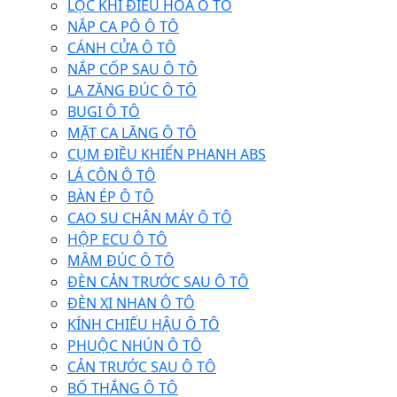
LỌC KHÍ ĐIỀU HÒA Ô TÔ
NẮP CA PÔ Ô TÔ
CÁNH CỬA Ô TÔ
NẮP CỐP SAU Ô TÔ
LA ZĂNG ĐÚC Ô TÔ
BUGI Ô TÔ
MẶT CA LĂNG Ô TÔ
CỤM ĐIỀU KHIỂN PHANH ABS
LÁ CÔN Ô TÔ
BÀN ÉP Ô TÔ
CAO SU CHÂN MÁY Ô TÔ
HỘP ECU Ô TÔ
MÂM ĐÚC Ô TÔ
ĐÈN CẢN TRƯỚC SAU Ô TÔ
ĐÈN XI NHAN Ô TÔ
KÍNH CHIẾU HẬU Ô TÔ
PHUỘC NHÚN Ô TÔ
CẢN TRƯỚC SAU Ô TÔ
BỐ THẮNG Ô TÔ