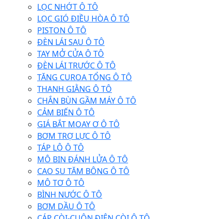
LỌC NHỚT Ô TÔ
LỌC GIÓ ĐIỀU HÒA Ô TÔ
PISTON Ô TÔ
ĐÈN LÁI SAU Ô TÔ
TAY MỞ CỬA Ô TÔ
ĐÈN LÁI TRƯỚC Ô TÔ
TĂNG CUROA TỔNG Ô TÔ
THANH GIẰNG Ô TÔ
CHẮN BÙN GẦM MÁY Ô TÔ
CẢM BIẾN Ô TÔ
GIÁ BẮT MOAY Ơ Ô TÔ
BƠM TRỢ LỰC Ô TÔ
TÁP LÔ Ô TÔ
MÔ BIN ĐÁNH LỬA Ô TÔ
CAO SU TĂM BÔNG Ô TÔ
MÔ TƠ Ô TÔ
BÌNH NƯỚC Ô TÔ
BƠM DẦU Ô TÔ
CÁP CÒI-CUỘN ĐIỆN CÒI Ô TÔ