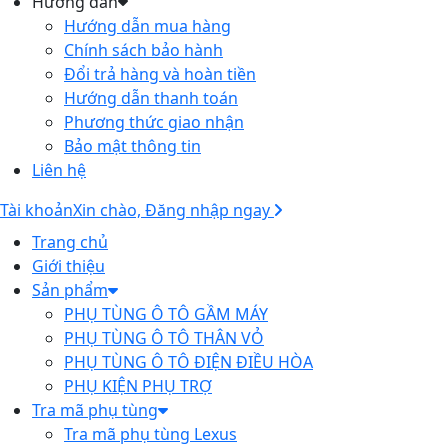
Hướng dẫn
Hướng dẫn mua hàng
Chính sách bảo hành
Đổi trả hàng và hoàn tiền
Hướng dẫn thanh toán
Phương thức giao nhận
Bảo mật thông tin
Liên hệ
Tài khoản
Xin chào, Đăng nhập ngay
Trang chủ
Giới thiệu
Sản phẩm
PHỤ TÙNG Ô TÔ GẦM MÁY
PHỤ TÙNG Ô TÔ THÂN VỎ
PHỤ TÙNG Ô TÔ ĐIỆN ĐIỀU HÒA
PHỤ KIỆN PHỤ TRỢ
Tra mã phụ tùng
Tra mã phụ tùng Lexus