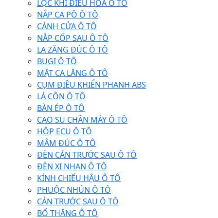
LỌC KHÍ ĐIỀU HÒA Ô TÔ
NẮP CA PÔ Ô TÔ
CÁNH CỬA Ô TÔ
NẮP CỐP SAU Ô TÔ
LA ZĂNG ĐÚC Ô TÔ
BUGI Ô TÔ
MẶT CA LĂNG Ô TÔ
CỤM ĐIỀU KHIỂN PHANH ABS
LÁ CÔN Ô TÔ
BÀN ÉP Ô TÔ
CAO SU CHÂN MÁY Ô TÔ
HỘP ECU Ô TÔ
MÂM ĐÚC Ô TÔ
ĐÈN CẢN TRƯỚC SAU Ô TÔ
ĐÈN XI NHAN Ô TÔ
KÍNH CHIẾU HẬU Ô TÔ
PHUỘC NHÚN Ô TÔ
CẢN TRƯỚC SAU Ô TÔ
BỐ THẮNG Ô TÔ