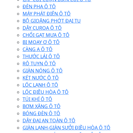
ĐÈN PHA Ô TÔ
MÁY PHÁT ĐIỆN Ô TÔ
BỘ GIOĂNG PHỚT ĐẠI TU
DÂY CUROA Ô TÔ
CHỔI GẠT MƯA Ô TÔ
BI MOAY Ơ Ô TÔ
CÀNG A Ô TÔ
THƯỚC LÁI Ô TÔ
RÔ TUYN Ô TÔ
GIÀN NÓNG Ô TÔ
KÉT NƯỚC Ô TÔ
LỐC LẠNH Ô TÔ
LỐC ĐIỀU HÒA Ô TÔ
TÚI KHÍ Ô TÔ
BƠM XĂNG Ô TÔ
BÓNG ĐÈN Ô TÔ
DÂY ĐAI AN TOÀN Ô TÔ
GIÀN LẠNH-GIÀN SƯỞI ĐIỀU HÒA Ô TÔ