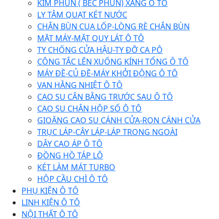
KIM PHUN ( BÉC PHUN) XĂNG Ô TÔ
LY TÂM QUẠT KÉT NƯỚC
CHẮN BÙN CUA LỐP-LÒNG RÈ CHẮN BÙN
MẶT MÁY-MẶT QUY LÁT Ô TÔ
TY CHỐNG CỬA HẬU-TY ĐỠ CA PÔ
CÔNG TẮC LÊN XUỐNG KÍNH TỔNG Ô TÔ
MÁY ĐỀ-CỦ ĐỀ-MÁY KHỞI ĐỘNG Ô TÔ
VAN HẰNG NHIỆT Ô TÔ
CAO SU CÂN BẰNG TRƯỚC SAU Ô TÔ
CAO SU CHÂN HỘP SỐ Ô TÔ
GIOĂNG CAO SU CÁNH CỬA-RON CÁNH CỬA
TRỤC LÁP-CÂY LÁP-LÁP TRONG NGOÀI
DÂY CAO ÁP Ô TÔ
ĐỒNG HỒ TÁP LÔ
KÉT LÀM MÁT TURBO
HỘP CẦU CHÌ Ô TÔ
PHỤ KIỆN Ô TÔ
LINH KIỆN Ô TÔ
NỘI THẤT Ô TÔ