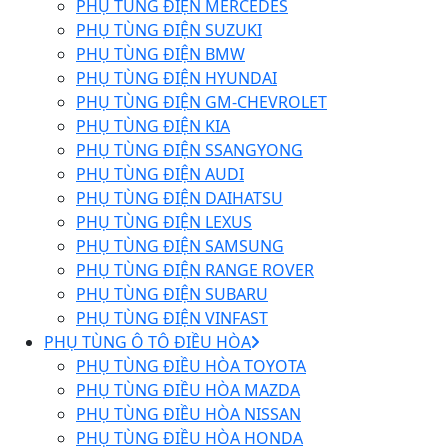
PHỤ TÙNG ĐIỆN MERCEDES
PHỤ TÙNG ĐIỆN SUZUKI
PHỤ TÙNG ĐIỆN BMW
PHỤ TÙNG ĐIỆN HYUNDAI
PHỤ TÙNG ĐIỆN GM-CHEVROLET
PHỤ TÙNG ĐIỆN KIA
PHỤ TÙNG ĐIỆN SSANGYONG
PHỤ TÙNG ĐIỆN AUDI
PHỤ TÙNG ĐIỆN DAIHATSU
PHỤ TÙNG ĐIỆN LEXUS
PHỤ TÙNG ĐIỆN SAMSUNG
PHỤ TÙNG ĐIỆN RANGE ROVER
PHỤ TÙNG ĐIỆN SUBARU
PHỤ TÙNG ĐIỆN VINFAST
PHỤ TÙNG Ô TÔ ĐIỀU HÒA
PHỤ TÙNG ĐIỀU HÒA TOYOTA
PHỤ TÙNG ĐIỀU HÒA MAZDA
PHỤ TÙNG ĐIỀU HÒA NISSAN
PHỤ TÙNG ĐIỀU HÒA HONDA