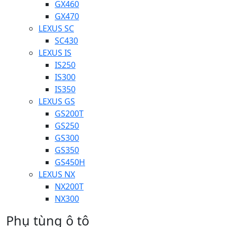
GX460
GX470
LEXUS SC
SC430
LEXUS IS
IS250
IS300
IS350
LEXUS GS
GS200T
GS250
GS300
GS350
GS450H
LEXUS NX
NX200T
NX300
Phụ tùng ô tô