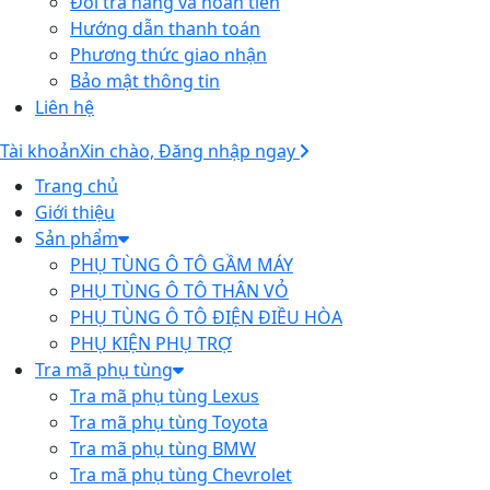
Đổi trả hàng và hoàn tiền
Hướng dẫn thanh toán
Phương thức giao nhận
Bảo mật thông tin
Liên hệ
Tài khoản
Xin chào, Đăng nhập ngay
Trang chủ
Giới thiệu
Sản phẩm
PHỤ TÙNG Ô TÔ GẦM MÁY
PHỤ TÙNG Ô TÔ THÂN VỎ
PHỤ TÙNG Ô TÔ ĐIỆN ĐIỀU HÒA
PHỤ KIỆN PHỤ TRỢ
Tra mã phụ tùng
Tra mã phụ tùng Lexus
Tra mã phụ tùng Toyota
Tra mã phụ tùng BMW
Tra mã phụ tùng Chevrolet