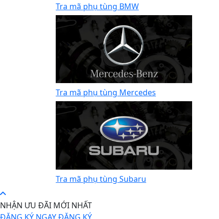
Tra mã phụ tùng BMW
Tra mã phụ tùng Mercedes
Tra mã phụ tùng Subaru
NHẬN ƯU ĐÃI MỚI NHẤT
ĐĂNG KÝ NGAY
ĐĂNG KÝ