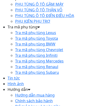
PHỤ TÙNG Ô TÔ GẦM MÁY
PHỤ TÙNG Ô TÔ THÂN VỎ
PHỤ TÙNG Ô TÔ ĐIỆN ĐIỀU HÒA
PHỤ KIỆN PHỤ TRỢ
Tra mã phụ tùng
Tra mã phụ tùng Lexus
Tra mã phụ tùng Toyota
Tra mã phụ tùng BMW
Tra mã phụ tùng Chevrolet
Tra mã phụ tùng Infiniti
Tra mã phụ tùng Mercedes
Tra mã phụ tùng Renaul
Tra mã phụ tùng Subaru
Tin tức
Hình ảnh
Hướng dẫn
Hướng dẫn mua hàng
Chính sách bảo hành